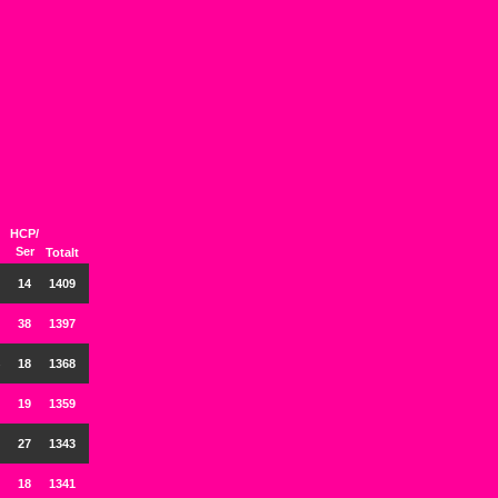
HCP/
Ser
Totalt
14
1409
38
1397
18
1368
19
1359
27
1343
18
1341