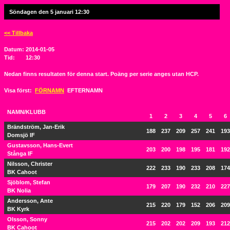
Söndagen den 5 januari 12:30
<< Tillbaka
Datum:
2014-01-05
Tid:
12:30
Nedan finns resultaten för denna start. Poäng per serie anges utan HCP.
Visa först:
FÖRNAMN
EFTERNAMN
NAMN/KLUBB
1
2
3
4
5
6
Brändström, Jan-Erik
188
237
209
257
241
193
Domsjö IF
Gustavsson, Hans-Evert
203
200
198
195
181
192
Stånga IF
Nilsson, Christer
222
233
190
233
208
174
BK Cahoot
Sjöblom, Stefan
179
207
190
232
210
227
BK Nolia
Andersson, Ante
215
220
179
152
206
209
BK Kyrk
Olsson, Sonny
215
202
202
209
193
212
BK Cahoot