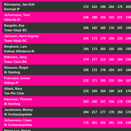
Rönnqvist, Jan-Erik
172
210
196
204
175
202
Domsjö IF
Johansson, Ture
236
189
182
163
221
154
Vårkulla IK
Bergelin, Eva
206
182
165
176
247
190
Team Växjö BC
Jansson, Hans-Ingmar
245
173
179
208
233
238
Team Växjö BC
Berglund, Lars
194
173
203
155
182
193
Kalmar Allmänna IK
Eriksson, Jerry
174
177
212
160
184
216
Team Tibro BK
Eliasson, Roger
235
172
176
234
157
184
IK Sterling
Fransson, Göran
232
171
185
210
184
167
Stånga IF
Allard, Nina
215
159
154
199
119
175
Ten-Pin Club
Hansson, Thomas
203
192
157
156
178
230
IK Sterling
Jacobsson, Benny
204
217
177
178
150
172
IK Gotlandspärlan
Johansson, Claes
176
201
202
181
215
219
IK Gotlandspärlan
Petersson, Bengt