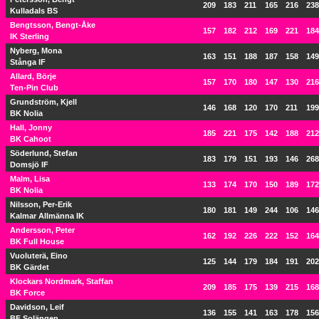
209
183
211
165
216
238
Kulladals BS
Bengtsson, Bengt-Åke
157
182
212
169
221
184
IK Sterling
Nyberg, Mona
163
151
188
187
158
149
Stånga IF
Allard, Börje
157
170
180
147
130
216
Ten-Pin Club
Grundström, Kjell
146
168
120
170
211
199
BK Nolia
Hall, Jonny
185
221
175
142
188
212
BK Cahoot
Söderlund, Stefan
183
179
151
193
146
268
Domsjö IF
Malm, Lisa
133
174
170
150
189
172
BK Nolia
Nilsson, Per-Erik
180
181
149
244
106
146
Kalmar Allmänna IK
Andersson, Peter
162
192
226
222
152
164
BK Full House
Vuoluterä, Eino
125
144
179
184
191
202
BK Gärdet
Klockars Nordmark, Staffan
209
185
175
139
215
168
BK Force
Davidson, Leif
136
155
141
163
178
156
BF Solängen