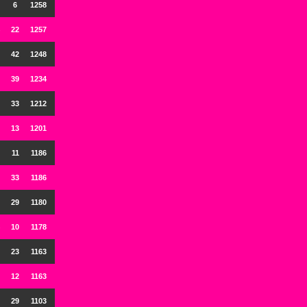
6
1258
22
1257
42
1248
39
1234
33
1212
13
1201
11
1186
33
1186
29
1180
10
1178
23
1163
12
1163
29
1103